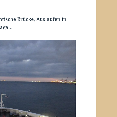
ntische Brücke, Auslaufen in
laga…